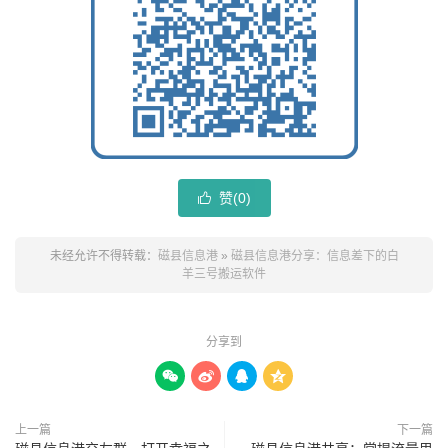
赞(
0
)

未经允许不得转载：
磁县信息港
»
磁县信息港分享：信息差下的白
羊三号搬运软件
分享到




上一篇
下一篇