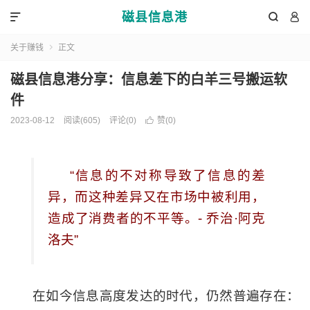
磁县信息港



关于赚钱
正文

磁县信息港分享：信息差下的白羊三号搬运软
件
2023-08-12
阅读(605)
评论(0)

赞(
0
)
“信息的不对称导致了信息的差
异，而这种差异又在市场中被利用，
造成了消费者的不平等。- 乔治·阿克
洛夫”
在如今信息高度发达的时代，仍然普遍存在：