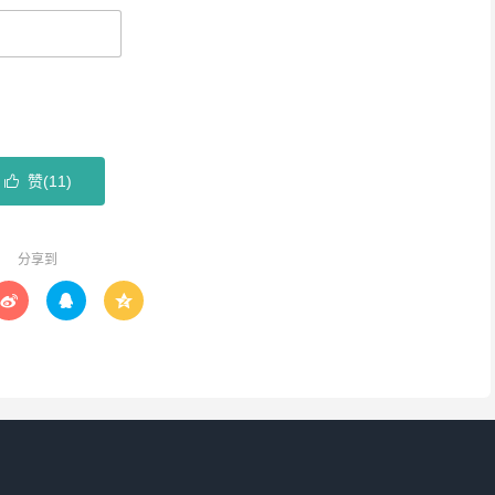
赞(
11
)

分享到


