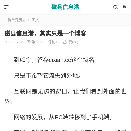
磁县信息港



一群单身朋友
正文

磁县信息港，其实只是一个博客
2022-05-12
阅读(1313)
评论(0)

赞(
20
)
到如今，留存cixian.cc这个域名。
只是不希望它流失到外地。
互联网是无边的窗口，让我们看到外面的世
界。
网络的发展，从PC端转移到了手机端。